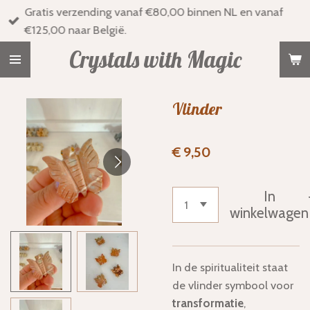
Gratis verzending vanaf €80,00 binnen NL en vanaf
Ga
€125,00 naar België.
direct
naar
Crystals with Magic
de
hoofdinhoud
Vlinder
€ 9,50
In
winkelwagen
In de spiritualiteit staat
de vlinder symbool voor
transformatie
,