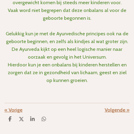
overgewicht komen bij steeds meer kinderen voor.
Vaak word niet begrepen dat deze onbalans al voor de
geboorte begonnen is.
Gelukkig kun je met de Ayurvedische principes ook na de
geboorte beginnen, en zelfs als kindjes al wat groter zijn.
De Ayurveda kijkt op een heel logische manier naar
oorzaak en gevolg in het Universum.
Hierdoor kun je een onbalans bij kinderen herstellen en
zorgen dat ze in gezondheid van lichaam, geest en ziel
op kunnen groeien.
«
Vorige
Volgende
»
D
D
S
D
e
e
h
e
l
e
a
l