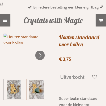
Ga
Bij iedere bestelling een kleine giftbag 💕
direct
naar
Crystals with Magic
de
hoofdinhoud
Houten standaard
voor bollen
€ 3,75
Uitverkocht
Super leuke standaard
voor de kleine tot