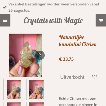
Vakantie! Bestellingen worden weer verzonden vanaf
Ga
25 augustus.
direct
naar
Crystals with Magic
de
hoofdinhoud
Natuurlijke
kundalini Citrien
€ 23,75
Uitverkocht
Echte Citrien met een
regenboogje binnen in.