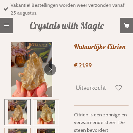
Vakantie! Bestellingen worden weer verzonden vanaf
Ga
25 augustus.
direct
naar
Crystals with Magic
de
hoofdinhoud
Natuurlijke Citrien
€ 21,99
Uitverkocht
Citrien is een zonnige en
verwarmende steen. De
steen bevordert