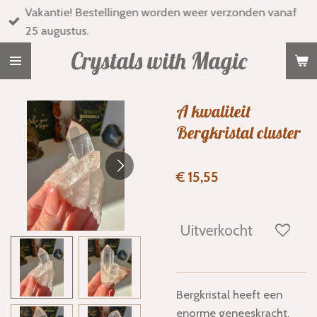
Vakantie! Bestellingen worden weer verzonden vanaf
Ga
25 augustus.
direct
naar
Crystals with Magic
de
hoofdinhoud
A kwaliteit
Bergkristal cluster
€ 15,55
Uitverkocht
Bergkristal heeft een
enorme geneeskracht.