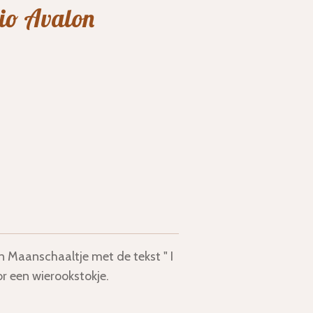
io Avalon
Maanschaaltje met de tekst " I
or een wierookstokje.