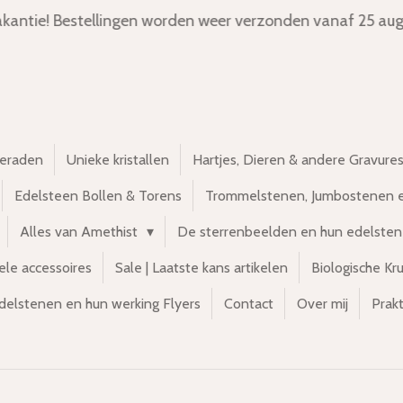
kantie! Bestellingen worden weer verzonden vanaf 25 aug
ieraden
Unieke kristallen
Hartjes, Dieren & andere Gravure
Edelsteen Bollen & Torens
Trommelstenen, Jumbostenen 
Alles van Amethist
De sterrenbeelden en hun edelste
ele accessoires
Sale | Laatste kans artikelen
Biologische Kr
delstenen en hun werking Flyers
Contact
Over mij
Prakt