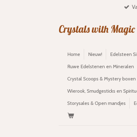
Va
Ga
direct
naar
Crystals with Magic
de
hoofdinhoud
Home
Nieuw!
Edelsteen S
Ruwe Edelstenen en Mineralen
Crystal Scoops & Mystery boxen
Wierook, Smudgesticks en Spiritu
Storysales & Open mandjes
E