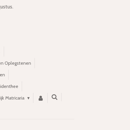
ustus.
s
en Oplegstenen
nen
uidenthee
ijk Matricaria