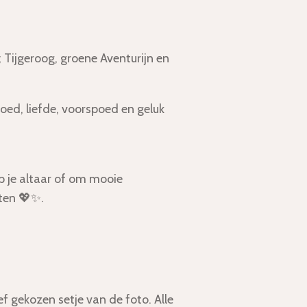
; Tijgeroog, groene Aventurijn en
oed, liefde, voorspoed en geluk
p je altaar of om mooie
ten 💖✨.
tief gekozen setje van de foto. Alle