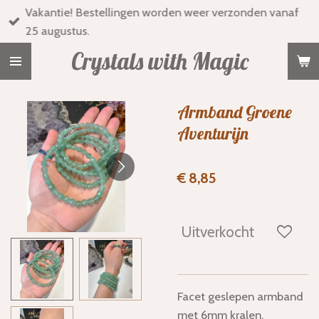
Vakantie! Bestellingen worden weer verzonden vanaf
Ga
25 augustus.
direct
naar
Crystals with Magic
de
hoofdinhoud
Armband Groene
Aventurijn
€ 8,85
Uitverkocht
Facet geslepen armband
met 6mm kralen.