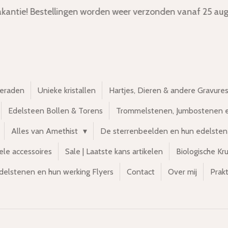
kantie! Bestellingen worden weer verzonden vanaf 25 aug
ieraden
Unieke kristallen
Hartjes, Dieren & andere Gravure
Edelsteen Bollen & Torens
Trommelstenen, Jumbostenen 
Alles van Amethist
De sterrenbeelden en hun edelste
ele accessoires
Sale | Laatste kans artikelen
Biologische Kr
delstenen en hun werking Flyers
Contact
Over mij
Prakt