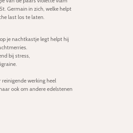
ie van de paars violette vlam
t. Germain in zich, welke helpt
e last los te laten.
p je nachtkastje legt helpt hij
achtmerries.
nd bij stress,
graine.
 reinigende werking heel
 maar ook om andere edelstenen