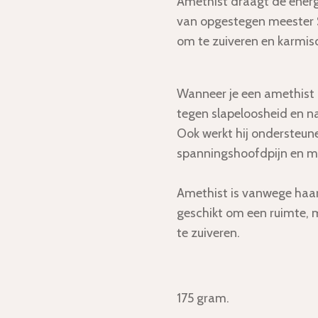
Amethist draagt de energ
van opgestegen meester S
om te zuiveren en karmisch
Wanneer je een amethist o
tegen slapeloosheid en n
Ook werkt hij ondersteune
spanningshoofdpijn en mi
Amethist is vanwege haar
geschikt om een ruimte,
te zuiveren.
175 gram.