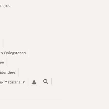
ustus.
s
en Oplegstenen
nen
uidenthee
ijk Matricaria