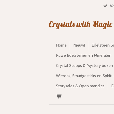
Va
Ga
direct
naar
Crystals with Magic
de
hoofdinhoud
Home
Nieuw!
Edelsteen S
Ruwe Edelstenen en Mineralen
Crystal Scoops & Mystery boxen
Wierook, Smudgesticks en Spiritu
Storysales & Open mandjes
E