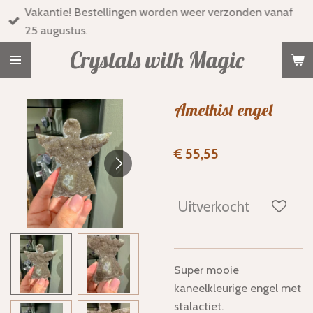
Vakantie! Bestellingen worden weer verzonden vanaf
Ga
25 augustus.
direct
naar
Crystals with Magic
de
hoofdinhoud
Amethist engel
€ 55,55
Uitverkocht
Super mooie
kaneelkleurige engel met
stalactiet.