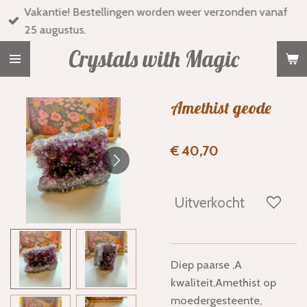
Vakantie! Bestellingen worden weer verzonden vanaf
Ga
25 augustus.
direct
naar
Crystals with Magic
de
hoofdinhoud
Amethist geode
€ 40,70
Uitverkocht
Diep paarse ,A
kwaliteit,Amethist op
moedergesteente,