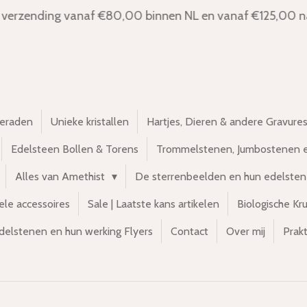
 verzending vanaf €80,00 binnen NL en vanaf €125,00 na
ieraden
Unieke kristallen
Hartjes, Dieren & andere Gravure
Edelsteen Bollen & Torens
Trommelstenen, Jumbostenen 
Alles van Amethist
De sterrenbeelden en hun edelste
ele accessoires
Sale | Laatste kans artikelen
Biologische Kr
delstenen en hun werking Flyers
Contact
Over mij
Prakt