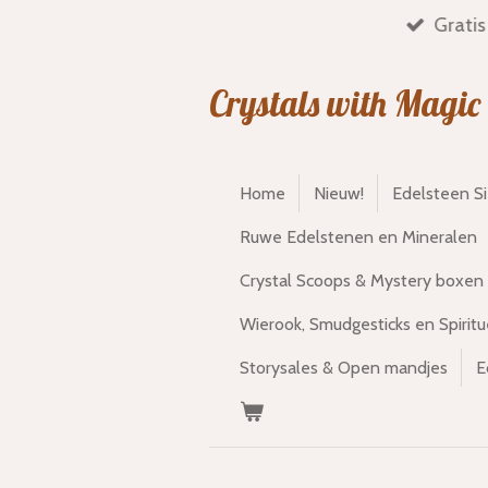
Gratis
Ga
direct
naar
Crystals with Magic
de
hoofdinhoud
Home
Nieuw!
Edelsteen S
Ruwe Edelstenen en Mineralen
Crystal Scoops & Mystery boxen
Wierook, Smudgesticks en Spiritu
Storysales & Open mandjes
E