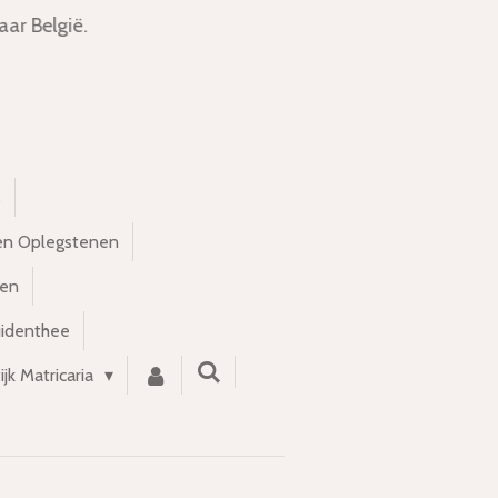
ar België.
s
en Oplegstenen
nen
uidenthee
ijk Matricaria