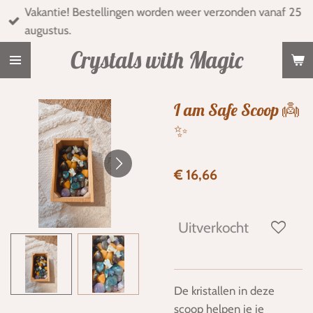
Vakantie! Bestellingen worden weer verzonden vanaf 25
Ga
augustus.
direct
naar
Crystals with Magic
de
hoofdinhoud
I am Safe Scoop 👼
✨
€ 16,66
Uitverkocht
De kristallen in deze
scoop helpen je je