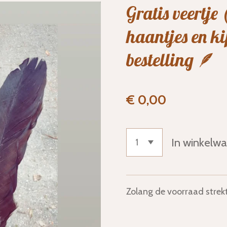
Gratis veertje 
haantjes en kip
bestelling 🪶
€ 0,00
In winkelw
Zolang de voorraad strek