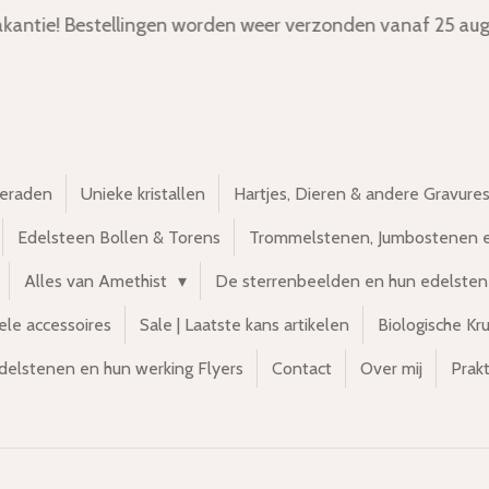
kantie! Bestellingen worden weer verzonden vanaf 25 aug
ieraden
Unieke kristallen
Hartjes, Dieren & andere Gravure
Edelsteen Bollen & Torens
Trommelstenen, Jumbostenen 
Alles van Amethist
De sterrenbeelden en hun edelste
ele accessoires
Sale | Laatste kans artikelen
Biologische Kr
delstenen en hun werking Flyers
Contact
Over mij
Prakt