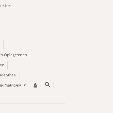
ustus.
s
en Oplegstenen
nen
uidenthee
ijk Matricaria