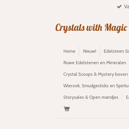
Va
Ga
direct
naar
Crystals with Magic
de
hoofdinhoud
Home
Nieuw!
Edelsteen S
Ruwe Edelstenen en Mineralen
Crystal Scoops & Mystery boxen
Wierook, Smudgesticks en Spiritu
Storysales & Open mandjes
E