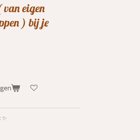
( van eigen
pen ) bij je
agen
t ✨