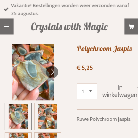
Vakantie! Bestellingen worden weer verzonden vanaf
Ga
25 augustus.
direct
naar
Crystals with Magic
de
hoofdinhoud
Polychroom Jaspis
€ 5,25
In
winkelwagen
Ruwe Polychroom jaspis.