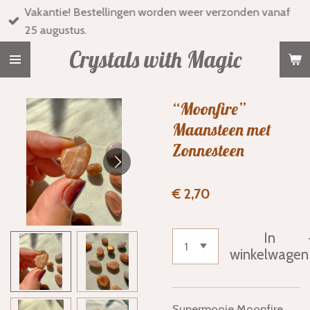
Vakantie! Bestellingen worden weer verzonden vanaf
Ga
25 augustus.
direct
naar
Crystals with Magic
de
hoofdinhoud
“Moonfire”
Maansteen met
Zonnesteen
€ 2,70
In
winkelwagen
Supermooie Moonfire