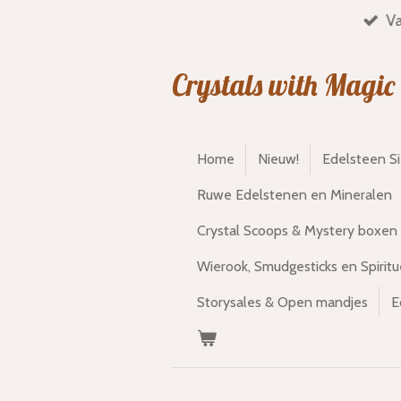
Va
Ga
direct
naar
Crystals with Magic
de
hoofdinhoud
Home
Nieuw!
Edelsteen S
Ruwe Edelstenen en Mineralen
Crystal Scoops & Mystery boxen
Wierook, Smudgesticks en Spiritu
Storysales & Open mandjes
E