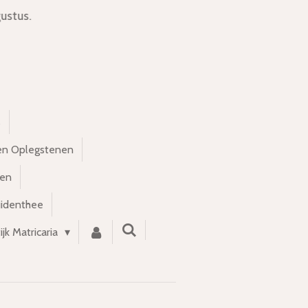
ustus.
s
en Oplegstenen
nen
uidenthee
ijk Matricaria