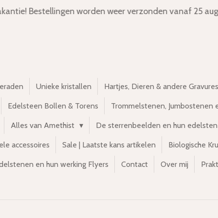
kantie! Bestellingen worden weer verzonden vanaf 25 aug
ieraden
Unieke kristallen
Hartjes, Dieren & andere Gravure
Edelsteen Bollen & Torens
Trommelstenen, Jumbostenen 
Alles van Amethist
De sterrenbeelden en hun edelste
ele accessoires
Sale | Laatste kans artikelen
Biologische Kr
delstenen en hun werking Flyers
Contact
Over mij
Prakt