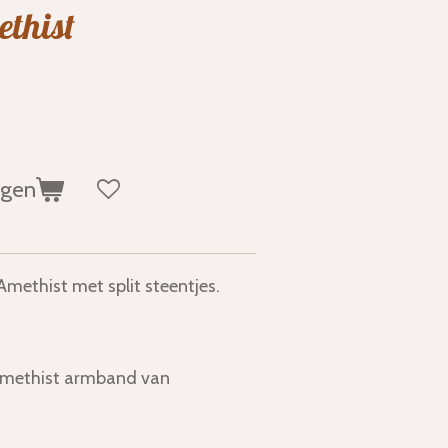
thist
agen
methist met split steentjes.
 Amethist armband van