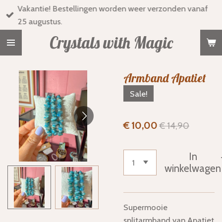
Vakantie! Bestellingen worden weer verzonden vanaf
Ga
25 augustus.
direct
naar
Crystals with Magic
de
hoofdinhoud
Armband Apatiet
Sale!
€ 10,00
€ 14,90
In
winkelwagen
Supermooie
splitarmband van Apatiet