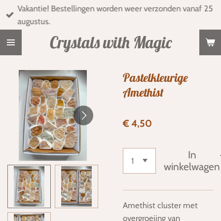
Vakantie! Bestellingen worden weer verzonden vanaf 25
Ga
augustus.
direct
naar
Crystals with Magic
de
hoofdinhoud
Pastelkleurige
Amethist
€ 4,50
In
winkelwagen
Amethist cluster met
overgroeiing van