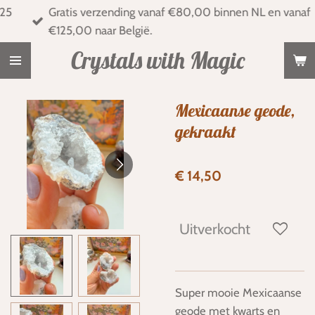
Gratis verzending vanaf €80,00 binnen NL en vanaf
Ga
€125,00 naar België.
direct
naar
Crystals with Magic
de
hoofdinhoud
Mexicaanse geode,
gekraakt
€ 14,50
Uitverkocht
Super mooie Mexicaanse
geode met kwarts en