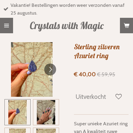
Vakantie! Bestellingen worden weer verzonden vanaf
Ga
25 augustus.
direct
naar
Crystals with Magic
de
hoofdinhoud
Sterling zilveren
Azuriet ring
€ 40,00
€ 59,95
Uitverkocht
Super unieke Azuriet ring
van A kwaliteit ruwe