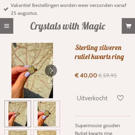
Vakantie! Bestellingen worden weer verzonden vanaf
Ga
25 augustus.
direct
naar
Crystals with Magic
de
hoofdinhoud
Sterling zilveren
rutiel kwarts ring
€ 40,00
€ 59,95
Uitverkocht
Supermooie gouden
Rutiel kwarts ring.