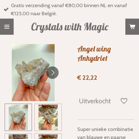
Gratis verzending vanaf €80,00 binnen NL en vanaf
Ga
€125,00 naar België.
direct
naar
Crystals with Magic
de
hoofdinhoud
Angel wing
Anhydriet
€ 22,22
Uitverkocht
Super unieke combinatie
van blauwe en paarse