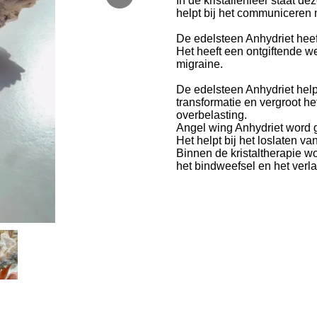
In de kristallenleer staat 
helpt bij het communiceren 
De edelsteen Anhydriet heef
Het heeft een ontgiftende w
migraine.
De edelsteen Anhydriet help
transformatie en vergroot h
overbelasting.
Angel wing Anhydriet word g
Het
helpt bij het loslaten va
Binnen de kristaltherapie wo
het bindweefsel en het verl