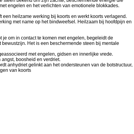
deze steen bekend om zijn zachte, beschermende energie die
met engelen en het verlichten van emotionele blokkades.
t een heilzame werking bij koorts en werkt koorts verlagend.
erking met name op het bindweefsel. Heilzaam bij hoofdpijn en
t je om in contact te komen met engelen, begeleidt de
et bewustzijn. Het is een beschermende steen bij mentale
eassocieerd met engelen, gidsen en innerlijke vrede.
n angst, boosheid en verdriet.
rdt anhydriet gelinkt aan het ondersteunen van de botstructuur,
agen van koorts