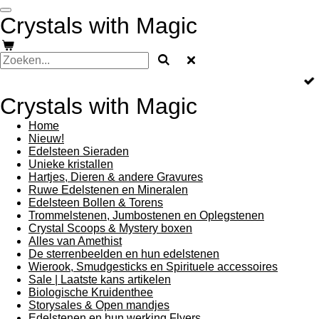
Ga
Crystals with Magic
direct
naar
de
hoofdinhoud
Crystals with Magic
Home
Nieuw!
Edelsteen Sieraden
Unieke kristallen
Hartjes, Dieren & andere Gravures
Ruwe Edelstenen en Mineralen
Edelsteen Bollen & Torens
Trommelstenen, Jumbostenen en Oplegstenen
Crystal Scoops & Mystery boxen
Alles van Amethist
De sterrenbeelden en hun edelstenen
Wierook, Smudgesticks en Spirituele accessoires
Sale | Laatste kans artikelen
Biologische Kruidenthee
Storysales & Open mandjes
Edelstenen en hun werking Flyers