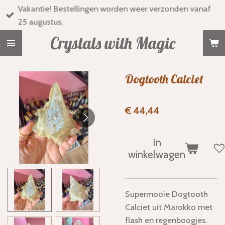
Vakantie! Bestellingen worden weer verzonden vanaf
Ga
25 augustus.
direct
naar
Crystals with Magic
de
hoofdinhoud
Dogtooth Calciet
€ 44,44
In
winkelwagen
Supermooie Dogtooth
Calciet uit Marokko met
flash en regenboogjes.