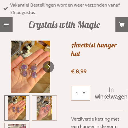
Vakantie! Bestellingen worden weer verzonden vanaf
Ga
25 augustus.
direct
naar
Crystals with Magic
de
hoofdinhoud
Amethist hanger
kat
€ 8,99
In
winkelwagen
Verzilverde ketting met
een hanger in de vorm