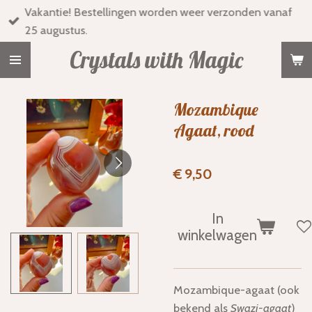
Vakantie! Bestellingen worden weer verzonden vanaf
Ga
25 augustus.
direct
naar
Crystals with Magic
de
hoofdinhoud
Mozambique
Agaat, rood
€ 9,50
In
winkelwagen
Mozambique-agaat (ook
bekend als
Swazi-agaat
)