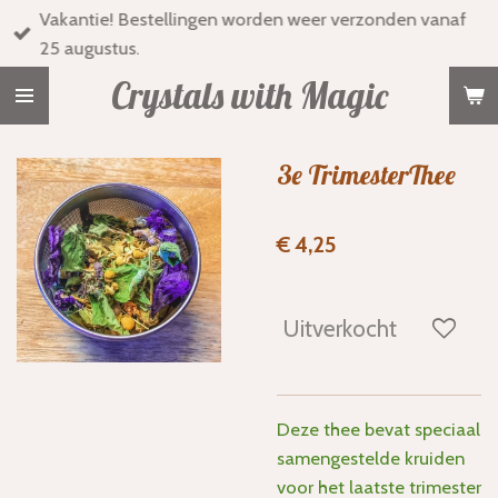
Vakantie! Bestellingen worden weer verzonden vanaf
Ga
25 augustus.
direct
naar
Crystals with Magic
de
hoofdinhoud
3e TrimesterThee
€ 4,25
Uitverkocht
Deze thee bevat speciaal
samengestelde kruiden
voor het laatste trimester