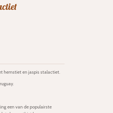
ctiet
 hemstiet en jaspis stalactiet.
Uruguay.
king een van de populairste