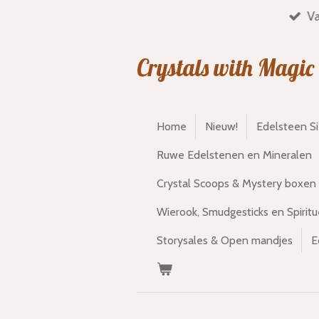
Va
Ga
direct
naar
Crystals with Magic
de
hoofdinhoud
Home
Nieuw!
Edelsteen S
Ruwe Edelstenen en Mineralen
Crystal Scoops & Mystery boxen
Wierook, Smudgesticks en Spiritu
Storysales & Open mandjes
E