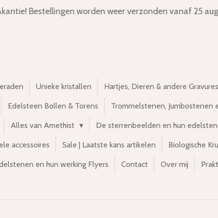
kantie! Bestellingen worden weer verzonden vanaf 25 aug
ieraden
Unieke kristallen
Hartjes, Dieren & andere Gravure
Edelsteen Bollen & Torens
Trommelstenen, Jumbostenen 
Alles van Amethist
De sterrenbeelden en hun edelste
ele accessoires
Sale | Laatste kans artikelen
Biologische Kr
delstenen en hun werking Flyers
Contact
Over mij
Prakt