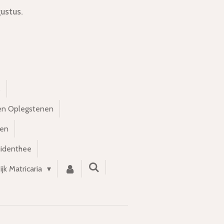
ustus.
s
en Oplegstenen
nen
uidenthee
ijk Matricaria