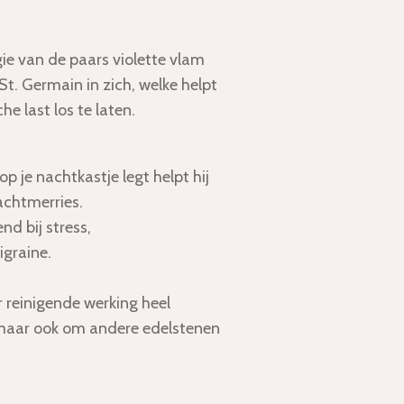
ie van de paars violette vlam
t. Germain in zich, welke helpt
e last los te laten.
p je nachtkastje legt helpt hij
achtmerries.
nd bij stress,
graine.
 reinigende werking heel
 maar ook om andere edelstenen