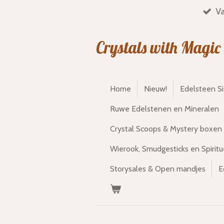
Va
Ga
direct
naar
Crystals with Magic
de
hoofdinhoud
Home
Nieuw!
Edelsteen S
Ruwe Edelstenen en Mineralen
Crystal Scoops & Mystery boxen
Wierook, Smudgesticks en Spiritu
Storysales & Open mandjes
E