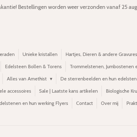
kantie! Bestellingen worden weer verzonden vanaf 25 aug
ieraden
Unieke kristallen
Hartjes, Dieren & andere Gravure
Edelsteen Bollen & Torens
Trommelstenen, Jumbostenen 
Alles van Amethist
De sterrenbeelden en hun edelste
ele accessoires
Sale | Laatste kans artikelen
Biologische Kr
delstenen en hun werking Flyers
Contact
Over mij
Prakt