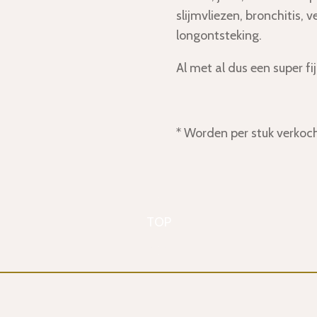
slijmvliezen, bronchitis, 
longontsteking.
Al met al dus een super f
* Worden per stuk verkoch
TOP