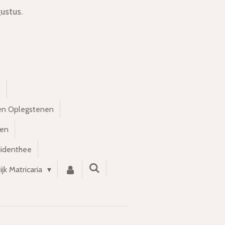
ustus.
s
en Oplegstenen
nen
uidenthee
ijk Matricaria