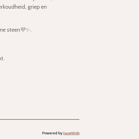
verkoudheid, griep en
ijne steen💜✨.
t.
Powered by
JouwWeb