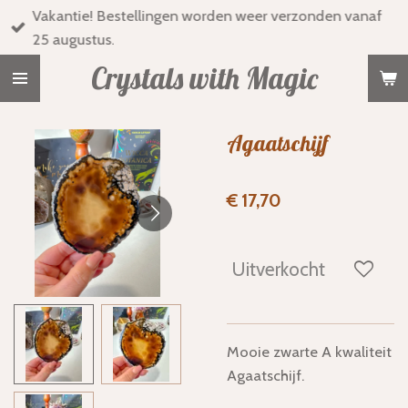
Vakantie! Bestellingen worden weer verzonden vanaf
Ga
25 augustus.
direct
naar
Crystals with Magic
de
hoofdinhoud
Agaatschijf
€ 17,70
Uitverkocht
Mooie zwarte A kwaliteit
Agaatschijf.