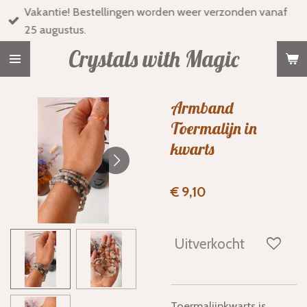
Vakantie! Bestellingen worden weer verzonden vanaf
Ga
25 augustus.
direct
naar
Crystals with Magic
de
hoofdinhoud
Armband
Toermalijn in
kwarts
€ 9,10
Uitverkocht
Toermalijnkwarts is