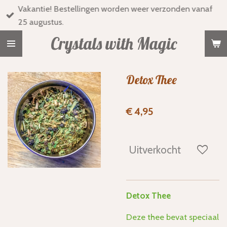
Vakantie! Bestellingen worden weer verzonden vanaf
Ga
25 augustus.
direct
naar
Crystals with Magic
de
hoofdinhoud
Detox Thee
€ 4,95
Uitverkocht
Detox Thee
Deze thee bevat speciaal