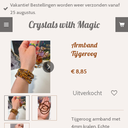
Vakantie! Bestellingen worden weer verzonden vanaf
Ga
25 augustus.
direct
naar
Crystals with Magic
de
hoofdinhoud
Armband
Tijgeroog
€ 8,85
Uitverkocht
Tijgeroog armband met
4mm kralen. Echte