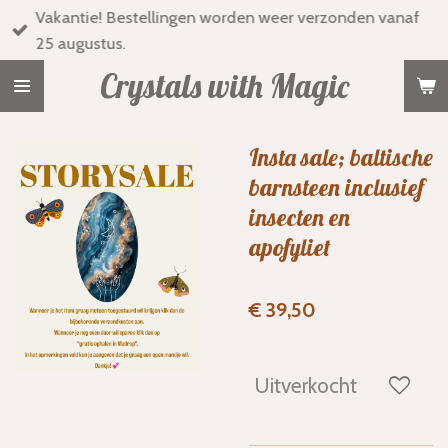
Vakantie! Bestellingen worden weer verzonden vanaf
Ga
25 augustus.
direct
naar
Crystals with Magic
de
hoofdinhoud
Insta sale; baltische
barnsteen inclusief
insecten en
apofyliet
€ 39,50
Uitverkocht