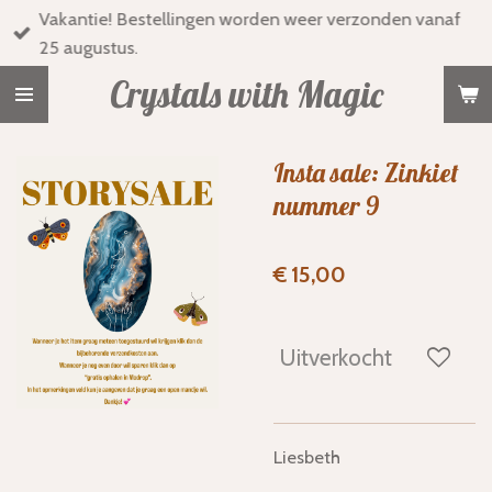
Vakantie! Bestellingen worden weer verzonden vanaf
Ga
25 augustus.
direct
naar
Crystals with Magic
de
hoofdinhoud
Insta sale: Zinkiet
nummer 9
€ 15,00
Uitverkocht
Liesbeth