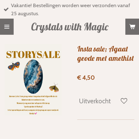
Vakantie! Bestellingen worden weer verzonden vanaf
Ga
25 augustus.
direct
naar
Crystals with Magic
de
hoofdinhoud
Insta sale; Agaat
geode met amethist
€ 4,50
Uitverkocht