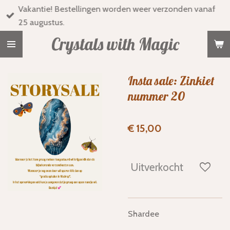
Vakantie! Bestellingen worden weer verzonden vanaf
Ga
25 augustus.
direct
naar
Crystals with Magic
de
hoofdinhoud
Insta sale: Zinkiet
nummer 20
€ 15,00
Uitverkocht
Shardee