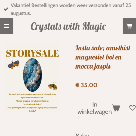
Vakantie! Bestellingen worden weer verzonden vanaf 25
Ga
augustus.
direct
naar
Crystals with Magic
de
hoofdinhoud
Insta sale; amethist
magnesiet bol en
mocca jaspis
€ 35,00
In
winkelwagen
Malou