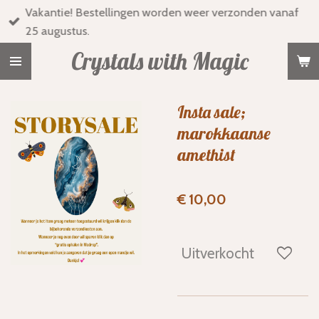
Vakantie! Bestellingen worden weer verzonden vanaf
Ga
25 augustus.
direct
naar
Crystals with Magic
de
hoofdinhoud
Insta sale;
marokkaanse
amethist
€ 10,00
Uitverkocht