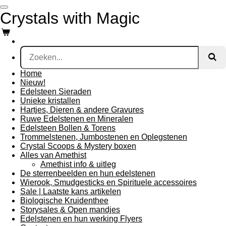
Ga
Crystals with Magic
direct
naar
de
hoofdinhoud
Home
Nieuw!
Edelsteen Sieraden
Unieke kristallen
Hartjes, Dieren & andere Gravures
Ruwe Edelstenen en Mineralen
Edelsteen Bollen & Torens
Trommelstenen, Jumbostenen en Oplegstenen
Crystal Scoops & Mystery boxen
Alles van Amethist
Amethist info & uitleg
De sterrenbeelden en hun edelstenen
Wierook, Smudgesticks en Spirituele accessoires
Sale | Laatste kans artikelen
Biologische Kruidenthee
Storysales & Open mandjes
Edelstenen en hun werking Flyers