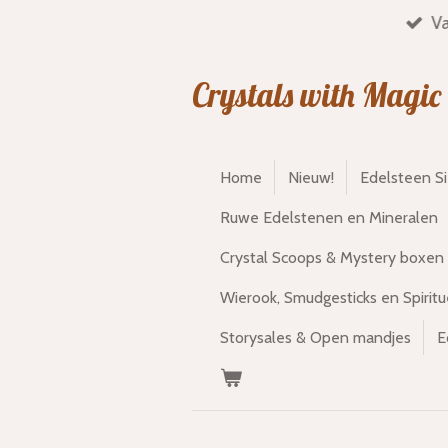
Va
Ga
direct
naar
Crystals with Magic
de
hoofdinhoud
Home
Nieuw!
Edelsteen S
Ruwe Edelstenen en Mineralen
Crystal Scoops & Mystery boxen
Wierook, Smudgesticks en Spiritu
Storysales & Open mandjes
E