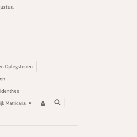
ustus.
s
en Oplegstenen
nen
uidenthee
ijk Matricaria