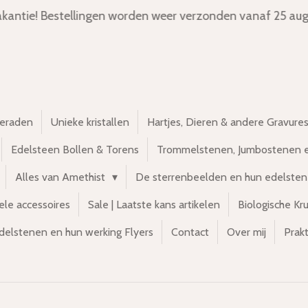
kantie! Bestellingen worden weer verzonden vanaf 25 aug
ieraden
Unieke kristallen
Hartjes, Dieren & andere Gravure
Edelsteen Bollen & Torens
Trommelstenen, Jumbostenen 
Alles van Amethist
De sterrenbeelden en hun edelste
ele accessoires
Sale | Laatste kans artikelen
Biologische Kr
delstenen en hun werking Flyers
Contact
Over mij
Prakt