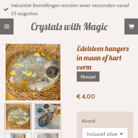
Vakantie! Bestellingen worden weer verzonden vanaf
Ga
25 augustus.
direct
naar
Crystals with Magic
de
hoofdinhoud
Edelsteen hangers
in maan of hart
vorm
Nieuw!
€ 4,00
Koord