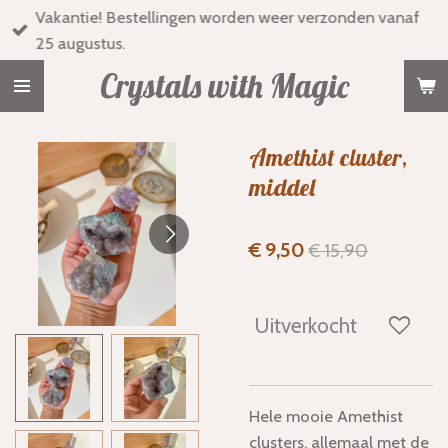
Vakantie! Bestellingen worden weer verzonden vanaf
Ga
25 augustus.
direct
naar
Crystals with Magic
de
hoofdinhoud
Amethist cluster,
middel
€ 9,50
€ 15,90
Uitverkocht
Hele mooie Amethist
clusters, allemaal met de