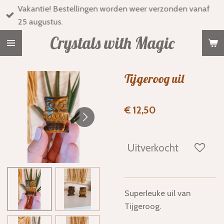
Vakantie! Bestellingen worden weer verzonden vanaf
Ga
25 augustus.
direct
naar
Crystals with Magic
de
hoofdinhoud
Tijgeroog uil
€ 12,50
Uitverkocht
Superleuke uil van
Tijgeroog.