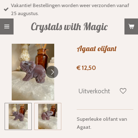
Vakantie! Bestellingen worden weer verzonden vanaf
Ga
25 augustus.
direct
naar
Crystals with Magic
de
hoofdinhoud
Agaat olifant
€ 12,50
Uitverkocht
Superleuke olifant van
Agaat.