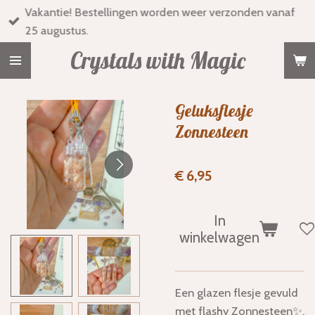
Vakantie! Bestellingen worden weer verzonden vanaf
Ga
25 augustus.
direct
naar
Crystals with Magic
de
hoofdinhoud
Geluksflesje
Zonnesteen
€ 6,95
In
winkelwagen
Een glazen flesje gevuld
met flashy Zonnesteen✨.