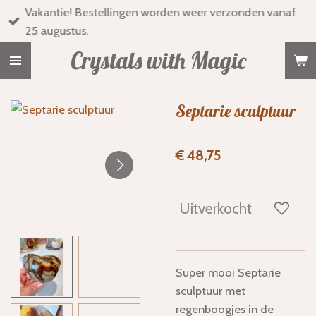
Vakantie! Bestellingen worden weer verzonden vanaf
Ga
25 augustus.
direct
naar
Crystals with Magic
de
hoofdinhoud
Septarie sculptuur
€ 48,75
Uitverkocht
Super mooi Septarie
sculptuur met
regenboogjes in de