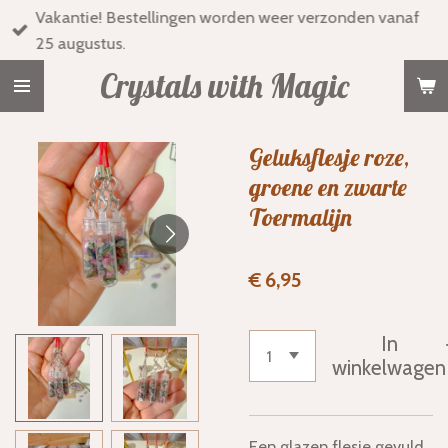
Vakantie! Bestellingen worden weer verzonden vanaf
Ga
25 augustus.
direct
naar
Crystals with Magic
de
hoofdinhoud
Geluksflesje roze,
groene en zwarte
Toermalijn
€ 6,95
In
winkelwagen
Een glazen flesje gevuld