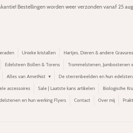
kantie! Bestellingen worden weer verzonden vanaf 25 aug
ieraden
Unieke kristallen
Hartjes, Dieren & andere Gravure
Edelsteen Bollen & Torens
Trommelstenen, Jumbostenen 
Alles van Amethist
De sterrenbeelden en hun edelste
ele accessoires
Sale | Laatste kans artikelen
Biologische Kr
delstenen en hun werking Flyers
Contact
Over mij
Prakt