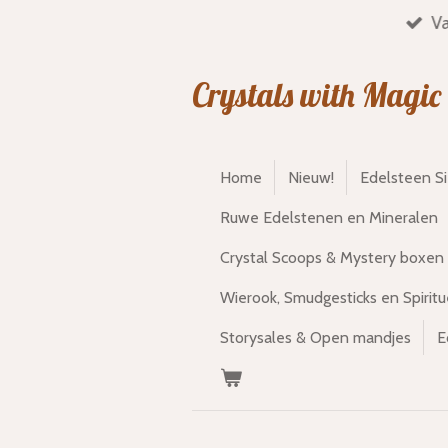
Va
Ga
direct
naar
Crystals with Magic
de
hoofdinhoud
Home
Nieuw!
Edelsteen S
Ruwe Edelstenen en Mineralen
Crystal Scoops & Mystery boxen
Wierook, Smudgesticks en Spiritu
Storysales & Open mandjes
E