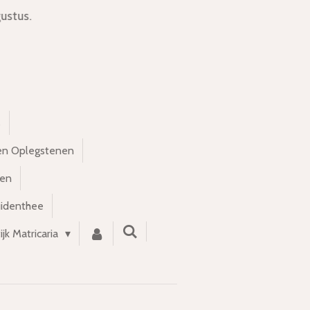
ustus.
s
en Oplegstenen
nen
uidenthee
ijk Matricaria